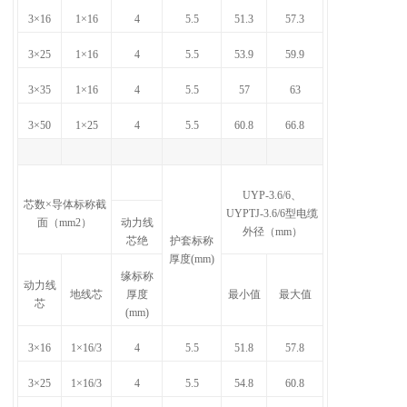
3×16
1×16
4
5.5
51.3
57.3
3×25
1×16
4
5.5
53.9
59.9
3×35
1×16
4
5.5
57
63
3×50
1×25
4
5.5
60.8
66.8
UYP-3.6/6、
芯数×导体标称截
UYPTJ-3.6/6型电缆
面（mm2）
动力线
外径（mm）
芯绝
护套标称
厚度(mm)
缘标称
动力线
地线芯
厚度
最小值
最大值
芯
(mm)
3×16
1×16/3
4
5.5
51.8
57.8
3×25
1×16/3
4
5.5
54.8
60.8