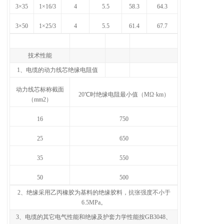
3×35
1×16/3
4
5.5
58.3
64.3
3×50
1×25/3
4
5.5
61.4
67.7
技术性能
1、电缆的动力线芯绝缘电阻值
动力线芯标称截面
20℃时绝缘电阻最小值（MΩ·km）
（mm2）
16
750
25
650
35
550
50
500
2、绝缘采用乙丙橡胶为基料的绝缘胶料，抗张强度不小于
6.5MPa。
3、电缆的其它电气性能和绝缘及护套力学性能按GB3048、