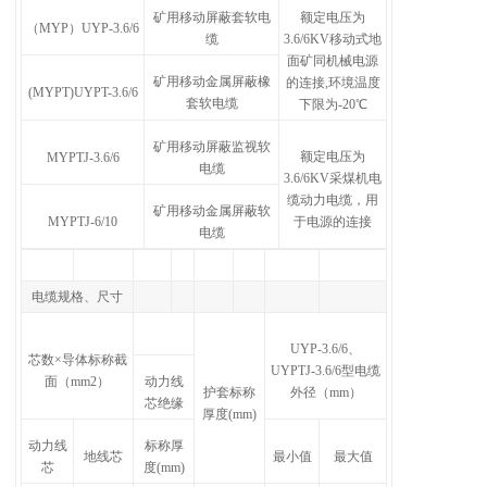
矿用移动屏蔽套软电
额定电压为
（MYP）UYP-3.6/6
缆
3.6/6KV移动式地
面矿同机械电源
矿用移动金属屏蔽橡
的连接,环境温度
(MYPT)UYPT-3.6/6
套软电缆
下限为-20℃
矿用移动屏蔽监视软
额定电压为
MYPTJ-3.6/6
电缆
3.6/6KV采煤机电
缆动力电缆，用
矿用移动金属屏蔽软
MYPTJ-6/10
于电源的连接
电缆
电缆规格、尺寸
UYP-3.6/6、
芯数×导体标称截
UYPTJ-3.6/6型电缆
面（mm2）
动力线
护套标称
外径（mm）
芯绝缘
厚度(mm)
动力线
标称厚
地线芯
最小值
最大值
芯
度(mm)