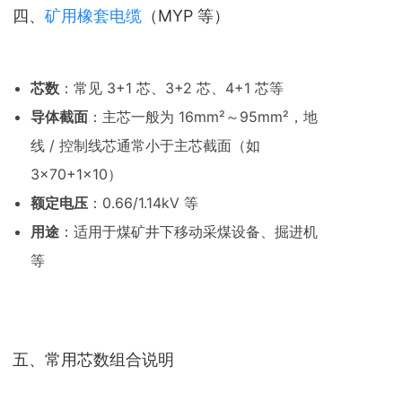
四、
矿用橡套电缆
（MYP 等）
芯数
：常见 3+1 芯、3+2 芯、4+1 芯等
导体截面
：主芯一般为 16mm²～95mm²，地
线 / 控制线芯通常小于主芯截面（如
3×70+1×10）
额定电压
：0.66/1.14kV 等
用途
：适用于煤矿井下移动采煤设备、掘进机
等
五、常用芯数组合说明