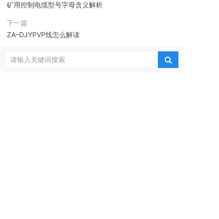
矿用控制电缆型号字母含义解析
下一篇
ZA–DJYPVP线怎么解读
最新资讯
屏蔽电缆屏蔽层：镀锡铜屏蔽 VS 裸铜屏蔽完整
1
对比
DJYPVP分屏蔽和总屏蔽是什么材质
2
耐火控制电缆使用注意事项
3
YH电焊机电缆结构
4
矿用控制电缆型号字母含义解析
5
橡套电缆常用芯数及导体截面规格
6
ZA–DJYPVP线怎么解读
7
矿用铠装光缆：井下安全通信的 "硬核守护者"
8